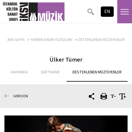
EN
ANA SAYFA
YARININ KADIN YILDIZLARI
DESTEKLENEN MÜZİSYENLER
Ülker Tümer
HAKKINDA
ŞARTNAME
DESTEKLENEN MÜZİSYENLER
GERİ DÖN