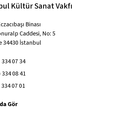
bul Kültür Sanat Vakfı
czacıbaşı Binası
onuralp Caddesi, No: 5
e 34430 İstanbul
 334 07 34
) 334 08 41
 334 07 01
da Gör