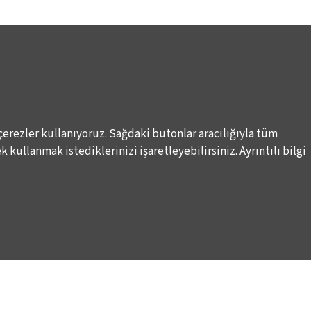
çerezler kullanıyoruz. Sağdaki butonlar aracılığıyla tüm
 kullanmak istediklerinizi işaretleyebilirsiniz. Ayrıntılı bilgi
DESTEKLERİNİZİ BEKLİYORUZ
LALE KART ÜYELİK PROGRAMI
ARI
SPONSORLUK PROGRAMI
K
BAĞIŞ OLANAKLARI