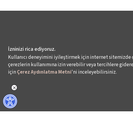
İzninizi rica ediyoruz.
Kullanıcı deneyimini iyileştirmek için internet sitemizde 
çerezlerin kullanımına izin verebilir veya tercihlere giderek
için
Çerez Aydınlatma Metni
'ni inceleyebilirsiniz.
NELER YAPIYORUZ?
BİZ KİMİZ?
İSTANBUL FİLM FESTİVALİ
HAKKIMIZDA
İSTANBUL MÜZİK FESTİVALİ
FAALİYET RAPORL
İSTANBUL CAZ FESTİVALİ
İKSV’DE ÇALIŞMA