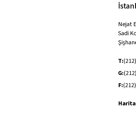
İstan
Nejat E
Sadi K
Şişhan
T:
(212)
G:
(212
F:
(212)
Harita