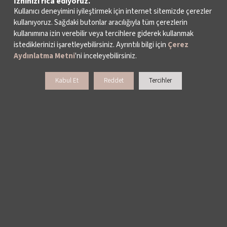
İzninizi rica ediyoruz.
2026
Opera Salonu
Kullanıcı deneyimini iyileştirmek için internet sitemizde çerezler
kullanıyoruz. Sağdaki butonlar aracılığıyla tüm çerezlerin
kullanımına izin verebilir veya tercihlere giderek kullanmak
Konser
istediklerinizi işaretleyebilirsiniz. Ayrıntılı bilgi için
Çerez
Aydınlatma Metni
'ni inceleyebilirsiniz.
Festival Buluşması
Kabul Et
Reddet
Tercihler
22 Haziran 2026
Kadıköy Belediyesi Süreyya Operası
Bilgi Al
Tarihler
Müzik
TARİH
MEKAN