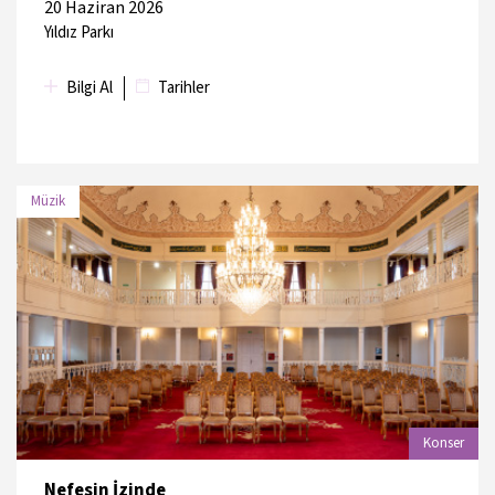
20 Haziran 2026
Yıldız Parkı
Bilgi Al
Tarihler
Müzik
TARİH
MEKAN
21 Haziran 2026
Kapalıçarşı, Kürkçüler Kapısı
Konser
Nefesin İzinde