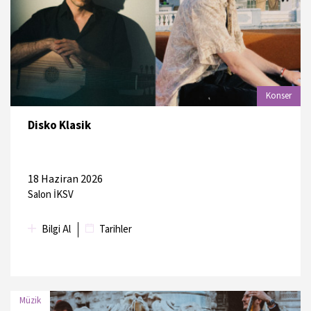
19 Haziran
İstanbul İtalya Başkonsolosluğu
2026
Bahçesi
Konser
Disko Klasik
18 Haziran 2026
Salon İKSV
Bilgi Al
Tarihler
Müzik