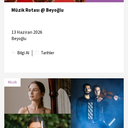
Müzik Rotası @ Beyoğlu
13 Haziran 2026
Beyoğlu
Bilgi Al
Tarihler
Müzik
TARİH
MEKAN
14 Haziran
Kadıköy Belediyesi Süreyya
2026
Operası