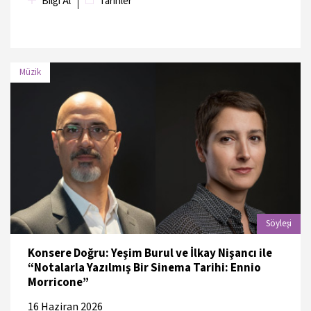
Bilgi Al
Tarihler
Müzik
TARİH
MEKAN
16 Haziran
Atatürk Kültür Merkezi, Türk Telekom
2026
Opera Salonu
Söyleşi
Konsere Doğru: Yeşim Burul ve İlkay Nişancı ile
“Notalarla Yazılmış Bir Sinema Tarihi: Ennio
Morricone”
16 Haziran 2026