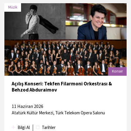
Müzik
TARİH
MEKAN
12 Haziran
Atatürk Kültür Merkezi, Tiyatro
2026
Salonu
13 Haziran
Atatürk Kültür Merkezi, Tiyatro
Konser
2026
Salonu
Açılış Konseri: Tekfen Filarmoni Orkestrası &
Behzod Abduraimov
11 Haziran 2026
Atatürk Kültür Merkezi, Türk Telekom Opera Salonu
Bilgi Al
Tarihler