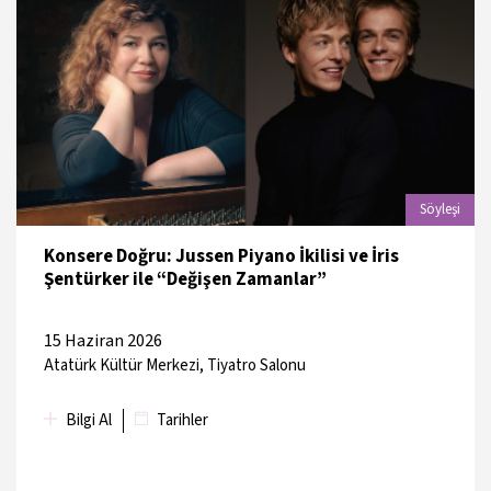
TARİH
MEKAN
15 Haziran
Atatürk Kültür Merkezi, Tiyatro
2026
Salonu
Söyleşi
Konsere Doğru: Jussen Piyano İkilisi ve İris
Şentürker ile “Değişen Zamanlar”
15 Haziran 2026
Atatürk Kültür Merkezi, Tiyatro Salonu
Bilgi Al
Tarihler