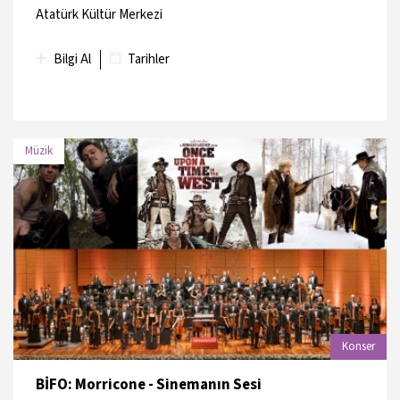
Atatürk Kültür Merkezi
Bilgi Al
Tarihler
Müzik
TARİH
MEKAN
17 Haziran 2026
Arter
17 Haziran 2026
Arter
Konser
18 Haziran 2026
Arter
BİFO: Morricone - Sinemanın Sesi