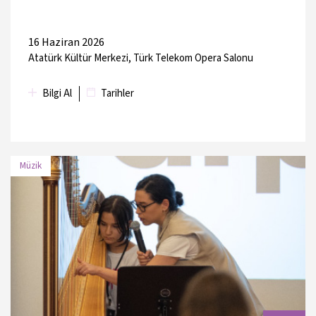
18 Haziran 2026
Arter
16 Haziran 2026
Atatürk Kültür Merkezi, Türk Telekom Opera Salonu
Bilgi Al
Tarihler
Müzik
TARİH
MEKAN
17 Haziran
Kadıköy Belediyesi Süreyya
2026
Operası