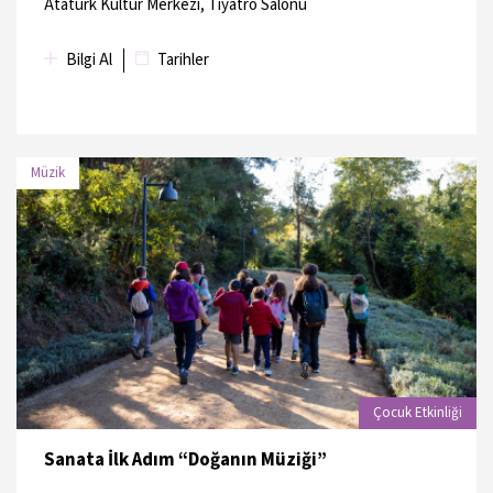
Atatürk Kültür Merkezi, Tiyatro Salonu
14 Haziran 2026
Atatürk Kent Ormanı
Bilgi Al
Tarihler
Müzik
TARİH
MEKAN
13 Haziran 2026
Beyoğlu
13 Haziran 2026
Beyoğlu
Çocuk Etkinliği
Sanata İlk Adım “Doğanın Müziği”