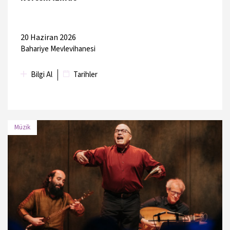
20 Haziran 2026
Bahariye Mevlevihanesi
Bilgi Al
Tarihler
Müzik
TARİH
MEKAN
22 Haziran
Kadıköy Belediyesi Süreyya
2026
Operası