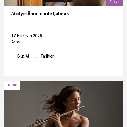
Atölye
Atölye: Ânın İçinde Çalmak
17 Haziran 2026
Arter
Bilgi Al
Tarihler
Müzik
TARİH
MEKAN
18 Haziran 2026
Salon İKSV