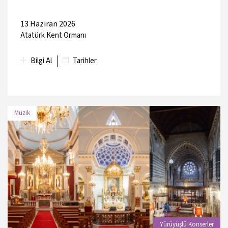
13 Haziran 2026
Atatürk Kent Ormanı
Bilgi Al
Tarihler
Müzik
TARİH
MEKAN
14 Haziran 2026
İBB Kadıköy Yoğurtçu Parkı
Yürüyüşlü Konserler