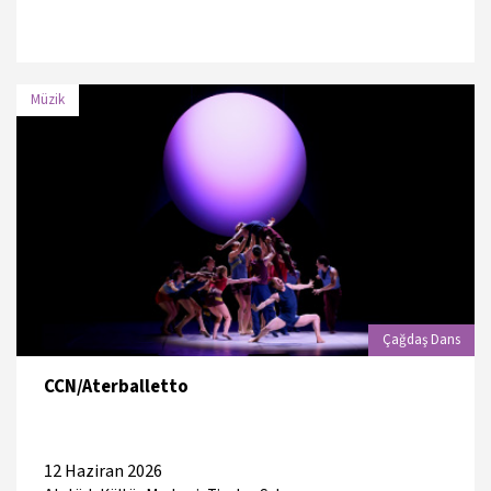
Müzik
TARİH
MEKAN
13 Haziran 2026
Atatürk Kent Ormanı
13 Haziran 2026
Atatürk Kent Ormanı
Çağdaş Dans
14 Haziran 2026
Atatürk Kent Ormanı
CCN/Aterballetto
14 Haziran 2026
Atatürk Kent Ormanı
12 Haziran 2026