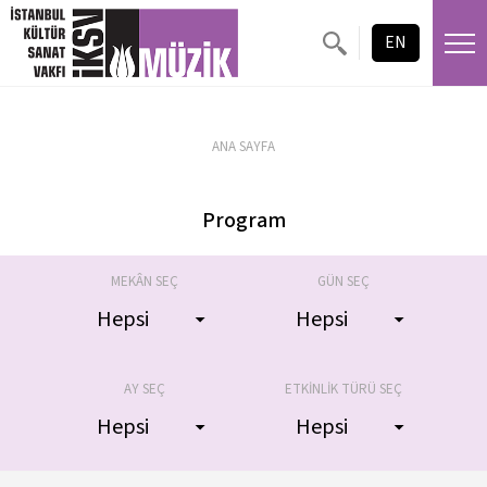
TARİH
MEKAN
EN
11 Haziran
Atatürk Kültür Merkezi, Türk Telekom
2026
Opera Salonu
ANA SAYFA
Program
MEKÂN SEÇ
GÜN SEÇ
AY SEÇ
ETKİNLİK TÜRÜ SEÇ