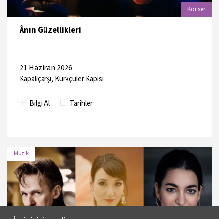
Konser
Ânın Güzellikleri
21 Haziran 2026
Kapalıçarşı, Kürkçüler Kapısı
Bilgi Al
Tarihler
Müzik
TARİH
MEKAN
23 Haziran
Atatürk Kültür Merkezi, Türk Telekom