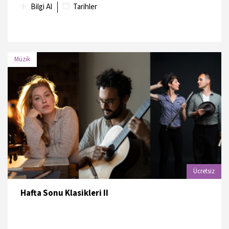
Bilgi Al
Tarihler
Müzik
TARİH
MEKAN
20 Haziran 2026
Bahariye Mevlevihanesi
Ücretsiz
Hafta Sonu Klasikleri II