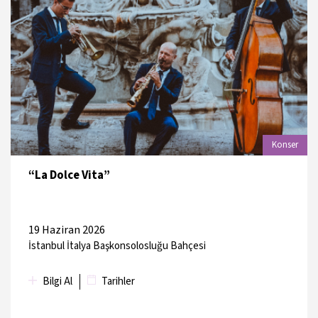
TARİH
MEKAN
20 Haziran
Kadıköy Belediyesi Süreyya
2026
Operası
21 Haziran
Kadıköy Belediyesi Süreyya
Konser
2026
Operası
“La Dolce Vita”
19 Haziran 2026
İstanbul İtalya Başkonsolosluğu Bahçesi
Bilgi Al
Tarihler