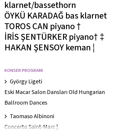
klarnet/bassethorn
ÖYKÜ KARADAĞ
bas klarnet
TOROS CAN
piyano
†
İRİS ŞENTÜRKER
piyano
† ‡
HAKAN ŞENSOY
keman
¦
KONSER PROGRAMI
György Ligeti
Eski Macar Salon Dansları Old Hungarian
Ballroom Dances
Taomaso Albinoni
Concerto Saint-Marc ¦