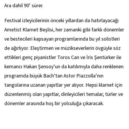
Take Five
Ara dahil 90’ sürer.
Astor Piazzolla
Festival izleyicilerinin önceki yıllardan da hatırlayacağı
Contrabajeando
Ametist Klarnet Beşlisi, her zamanki gibi farklı dönemler
Astor Piazzolla
ve bestecileri kapsayan programlarında bu yıl solistleri
Concierto Para Quinteto ‡
de ağırlıyor. Eleştirmen ve müzikseverlerin övgüyle söz
ettikleri genç piyanistler Toros Can ve İris Şentürker ile
kemancı Hakan Şensoy’un da katılımıyla daha renklenen
programda büyük Bach’tan Astor Piazzolla’nın
tangolarına uzanan yapıtlar yer alıyor. Hepsi klarnet için
düzenlenmiş olan yapıtlar, dinleyicileri temalar, türler ve
dönemler arasında hoş bir yolculuğa çıkaracak.