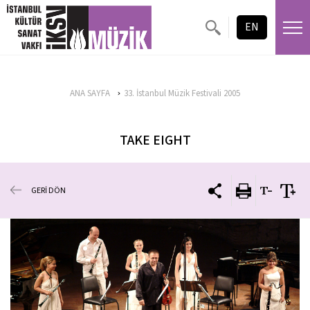
EN
ANA SAYFA
33. İstanbul Müzik Festivali 2005
TAKE EIGHT
GERİ DÖN