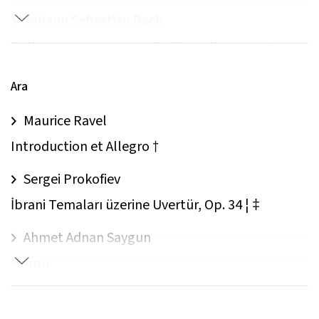
Johann Sebastian Bach
İki Klavsen (piyano) için Do Minör Konçerto † ‡
Jean Françaix
Ara
Altılı: L’Heure du Berger †
Maurice Ravel
Introduction et Allegro †
Sergei Prokofiev
İbrani Temaları üzerine Uvertür, Op. 34 ¦ ‡
Ahmet Adnan Saygun
Horon
Paul Desmond