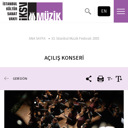
EN
ANA SAYFA
33. İstanbul Müzik Festivali 2005
AÇILIŞ KONSERİ
GERİ DÖN