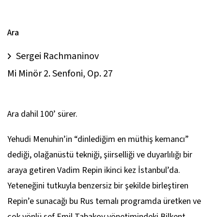
Ara
Sergei Rachmaninov
Mi Minör 2. Senfoni, Op. 27
Ara dahil 100’ sürer.
Yehudi Menuhin’in “dinlediğim en müthiş kemancı”
dediği, olağanüstü tekniği, şiirselliği ve duyarlılığı bir
araya getiren Vadim Repin ikinci kez İstanbul’da.
Yeteneğini tutkuyla benzersiz bir şekilde birleştiren
Repin’e sunacağı bu Rus temalı programda üretken ve
çok yönlü şef Emil Tabakov yönetimindeki Bilkent