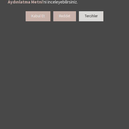
Aydınlatma Metni
'ni inceleyebilirsiniz.
Kabul Et
Reddet
Tercihler