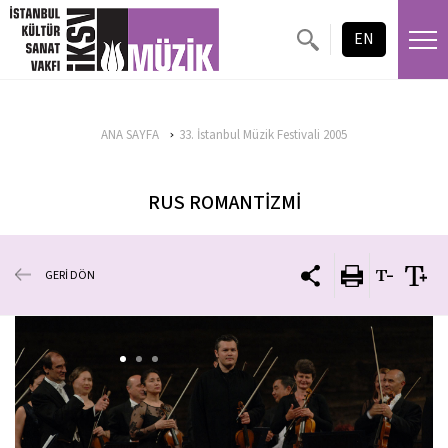
EN
ANA SAYFA
33. İstanbul Müzik Festivali 2005
RUS ROMANTİZMİ
GERİ DÖN