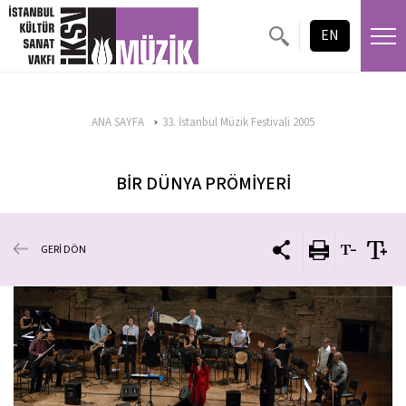
EN
ANA SAYFA
33. İstanbul Müzik Festivali 2005
BİR DÜNYA PRÖMİYERİ
GERİ DÖN