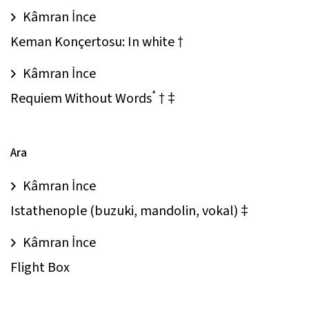
Kâmran İnce
Keman Konçertosu: In white †
Kâmran İnce
*
Requiem Without Words
† ‡
Ara
Kâmran İnce
Istathenople (buzuki, mandolin, vokal) ‡
Kâmran İnce
Flight Box