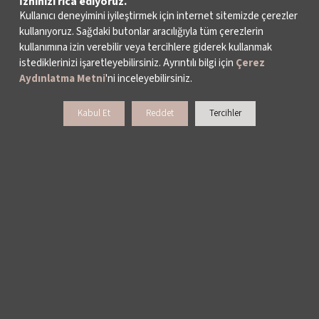
İzninizi rica ediyoruz.
Kullanıcı deneyimini iyileştirmek için internet sitemizde çerezler
kullanıyoruz. Sağdaki butonlar aracılığıyla tüm çerezlerin
kullanımına izin verebilir veya tercihlere giderek kullanmak
istediklerinizi işaretleyebilirsiniz. Ayrıntılı bilgi için
Çerez
Aydınlatma Metni
'ni inceleyebilirsiniz.
Kabul Et
Reddet
Tercihler