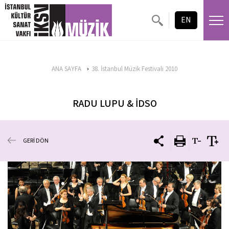
EN
ANA SAYFA
38. İstanbul Müzik Festivali 2010
RADU LUPU & İDSO
GERİ DÖN