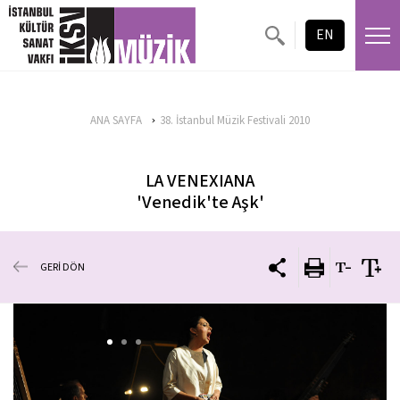
EN
ANA SAYFA
38. İstanbul Müzik Festivali 2010
LA VENEXIANA
'Venedik'te Aşk'
GERİ DÖN