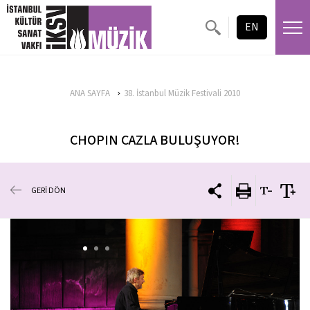
EN
ANA SAYFA
38. İstanbul Müzik Festivali 2010
CHOPIN CAZLA BULUŞUYOR!
GERİ DÖN