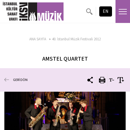
EN
ANA SAYFA
40. İstanbul Müzik Festivali 2012
AMSTEL QUARTET
GERİ DÖN