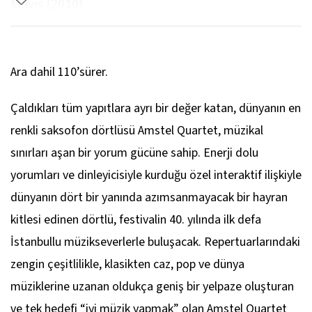
Mayıs (2010)
Johannes Brahms
3. Senfoni, Fa Majör, Op. 90’dan Poco Allegretto
Ara dahil 110’sürer.
Jan Pieterszoon Sweelinck
Çaldıkları tüm yapıtlara ayrı bir değer katan, dünyanın en
Kromatik Fantezi
renkli saksofon dörtlüsü Amstel Quartet, müzikal
Arvo Pärt
sınırları aşan bir yorum gücüne sahip. Enerji dolu
Solfej
yorumları ve dinleyicisiyle kurduğu özel interaktif ilişkiyle
dünyanın dört bir yanında azımsanmayacak bir hayran
Johann Sebastian Bach
kitlesi edinen dörtlü, festivalin 40. yılında ilk defa
Koral Prelüd, No. 3, BWV 659, “Nun komm der
İstanbullu müzikseverlerle buluşacak. Repertuarlarındaki
Heiden Heiland”
zengin çeşitlilikle, klasikten caz, pop ve dünya
müziklerine uzanan oldukça geniş bir yelpaze oluşturan
Michael Nyman
ve tek hedefi “iyi müzik yapmak” olan Amstel Quartet