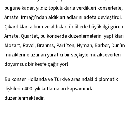
Quartet No. 2’den Üç Bölüm
bugüne kadar, yıldız topluluklarla verdikleri konserlerle,
Samuel Barber
Amstel Irmağı’ndan aldıkları adlarını adeta devleştirdi.
Adagio, Op. 11
Çıkardıkları albüm ve aldıkları ödüllerle büyük ilgi gören
Amstel Quartet, bu konserde düzenlemelerini yaptıkları
Tan Dun
Mozart, Ravel, Brahms, Pärt’ten, Nyman, Barber, Dun’ın
Hun Aksanıyla Üç Skeç
müziklerine uzanan yaratıcı bir seçkiyle müzikseverleri
doyumsuz bir keşfe çağırıyor!
Bu konser Hollanda ve Türkiye arasındaki diplomatik
ilişkilerin 400. yılı kutlamaları kapsamında
düzenlenmektedir.