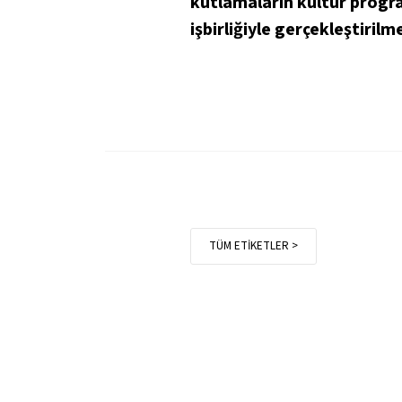
kutlamaların kültür progra
işbirliğiyle gerçekleştiril
TÜM ETİKETLER >