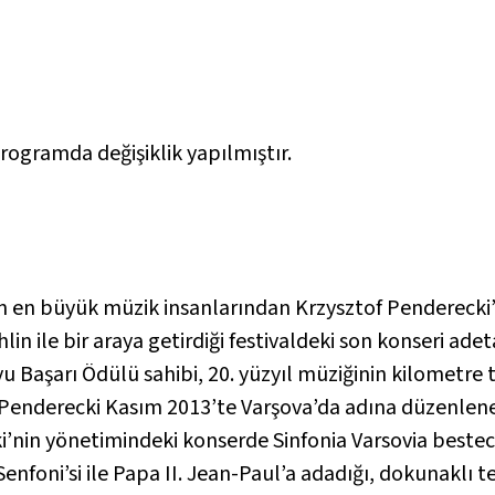
rogramda değişiklik yapılmıştır.
an en büyük müzik insanlarından Krzysztof Pendereck
n ile bir araya getirdiği festivaldeki son konseri adeta
yu Başarı Ödülü sahibi, 20. yüzyıl müziğinin kilometre 
 Penderecki Kasım 2013’te Varşova’da adına düzenlenen
i’nin yönetimindeki konserde Sinfonia Varsovia bestec
 Senfoni’si ile Papa II. Jean-Paul’a adadığı, dokunaklı 