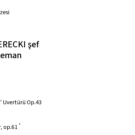
zesi
ERECKI
şef
keman
” Uvertürü Op.43
*
, op.61