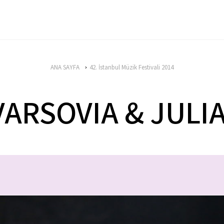
ANA SAYFA
42. İstanbul Müzik Festivali 2014
VARSOVIA & JULI