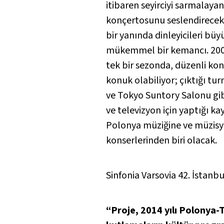
itibaren seyirciyi sarmalay
konçertosunu seslendirecek.
bir yanında dinleyicileri büy
mükemmel bir kemancı. 2003
tek bir sezonda, düzenli kon
konuk olabiliyor; çıktığı tu
ve Tokyo Suntory Salonu gib
ve televizyon için yaptığı k
Polonya müziğine ve müzisye
konserlerinden biri olacak.
Sinfonia Varsovia 42. İstanbu
“Proje, 2014 yılı Polonya-