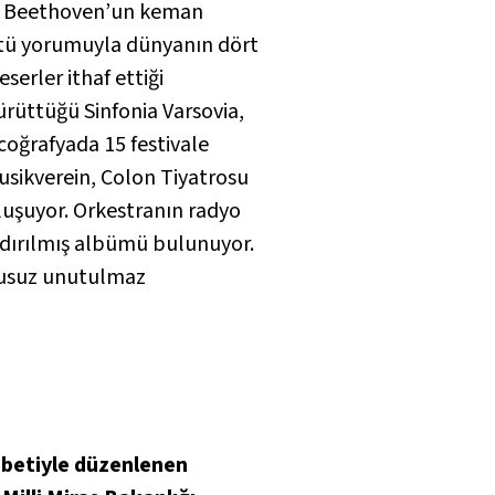
yla Beethoven’un keman
üstü yorumuyla dünyanın dört
serler ithaf ettiği
rüttüğü Sinfonia Varsovia,
coğrafyada 15 festivale
usikverein, Colon Tiyatrosu
luşuyor. Orkestranın radyo
andırılmış albümü bulunuyor.
şkusuz unutulmaz
sebetiyle düzenlenen