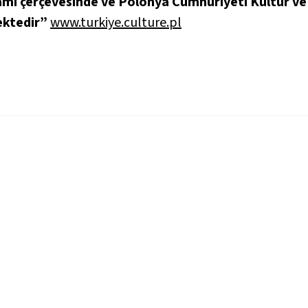
mı çerçevesinde ve Polonya Cumhuriyeti Kültür ve M
mektedir”
www.turkiye.culture.pl