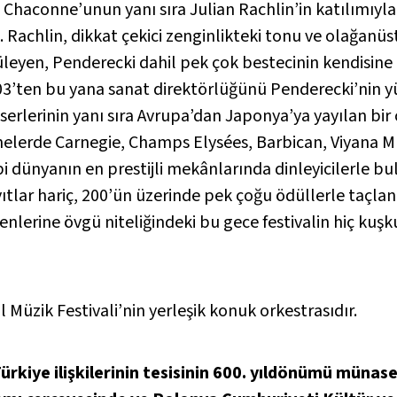
an Chaconne’unun yanı sıra Julian Rachlin’in katılımı
 Rachlin, dikkat çekici zenginlikteki tonu ve olağan
üleyen, Penderecki dahil pek çok bestecinin kendisine e
’ten bu yana sanat direktörlüğünü Penderecki’nin yü
serlerinin yanı sıra Avrupa’dan Japonya’ya yayılan bir 
rnelerde Carnegie, Champs Elysées, Barbican, Viyana M
i dünyanın en prestijli mekânlarında dinleyicilerle bu
ayıtlar hariç, 200’ün üzerinde pek çoğu ödüllerle taçl
nlerine övgü niteliğindeki bu gece festivalin hiç ku
l Müzik Festivali’nin yerleşik konuk orkestrasıdır.
Türkiye ilişkilerinin tesisinin 600. yıldönümü müna