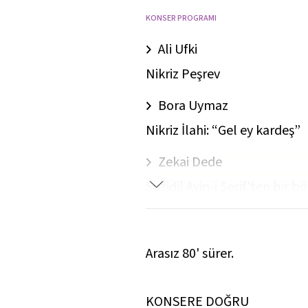
KONSER PROGRAMI
Ali Ufki
Nikriz Peşrev
Bora Uymaz
Nikriz İlahi: “Gel ey kardeş”
Zekai Dede
Suzidil Ayin-i Şerif'ten bir 
Bora Uymaz
Suzidil Saz Eseri
Arasız 80' sürer.
Şirin Pancaroğlu
Neveser Nefes: “Hep ikilik bir
KONSERE DOĞRU