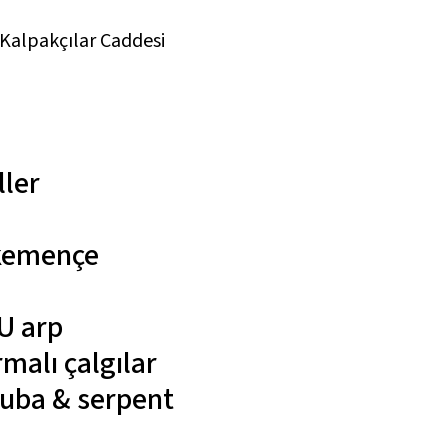
 Kalpakçılar Caddesi
ller
kemençe
LU
arp
malı çalgılar
tuba & serpent