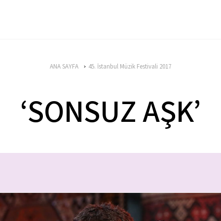
ANA SAYFA
45. İstanbul Müzik Festivali 2017
‘SONSUZ AŞK’