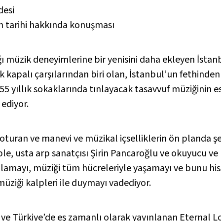
desi
ın tarihi hakkında konuşması
ı müzik deneyimlerine bir yenisini daha ekleyen İstanbu
 kapalı çarşılarından biri olan, İstanbul’un fethinden 
şıklar”
55 yıllık sokaklarında tınlayacak tasavvuf müziğinin e
ediyor.
oturan ve manevi ve müzikal içselliklerin ön planda şe
ble, usta arp sanatçısı Şirin Pancaroğlu ve okuyucu v
şeydâ beni”
alamayı, müziği tüm hücreleriyle yaşamayı ve bunu hi
 şeydâ beni”
müziği kalpleri ile duymayı vadediyor.
alım ateş-i aşka”
ve Türkiye’de eş zamanlı olarak yayınlanan
Eternal L