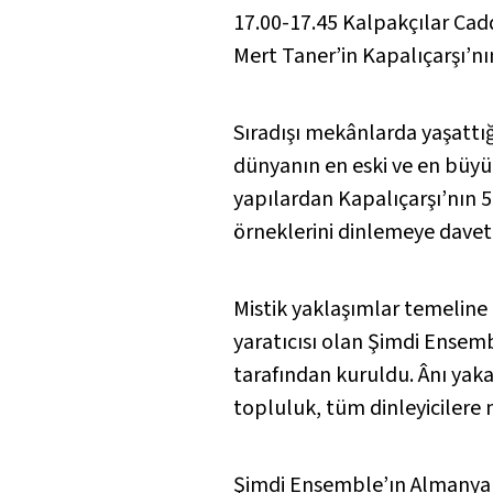
17.00-17.45 Kalpakçılar Cad
Mısırlı İbrahim
Mert Taner’in Kapalıçarşı’n
Acemaşiran Saz Semai
Mehmet Yalgın
Sıradışı mekânlarda yaşattığ
dünyanın en eski ve en büyük
Acemaşiran İlahi: “Aşkın ile â
yapılardan Kapalıçarşı’nın 5
Hüseyin Sadettin Arel
örneklerini dinlemeye davet 
Mini Mini Nihavent Peşrevi
Şirin Pancaroğlu
Mistik yaklaşımlar temeline 
yaratıcısı olan Şimdi Ensem
Nihavent İlahi: “Aşkın kıldı 
tarafından kuruldu. Ânı yak
Nihavent Hymn: “Aşkın kıldı
topluluk, tüm dinleyicilere 
Bora Uymaz
Nihavent İlahi: “Durman yan
Şimdi Ensemble’ın Almanya 