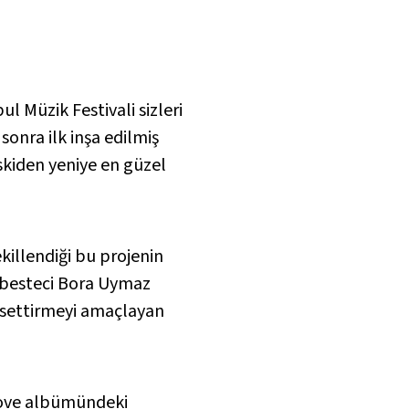
l Müzik Festivali sizleri
sonra ilk inşa edilmiş
skiden yeniye en güzel
killendiği bu projenin
e besteci Bora Uymaz
ssettirmeyi amaçlayan
ove
albümündeki