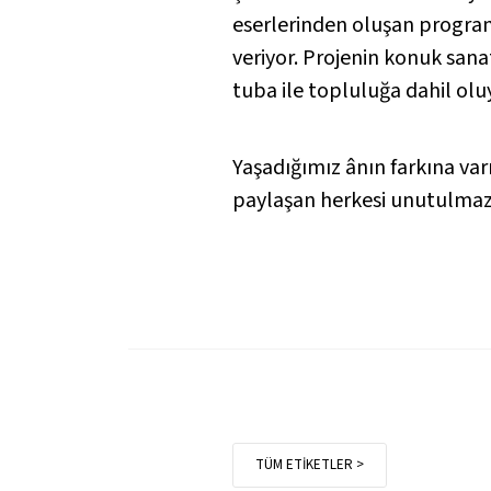
eserlerinden oluşan program,
Anonim
veriyor. Projenin konuk sana
İlahi: “Zahid bizi tan eyleme
tuba ile topluluğa dahil olu
Bora Uymaz
“Kubbe”
Yaşadığımız ânın farkına var
paylaşan herkesi unutulmaz
Bora Uymaz
Nihavent İlahi: “Ey âşık-ı di
Hüseyin Sebilci
Nihavent Nefes: “Güzel âşık
TÜM ETİKETLER >