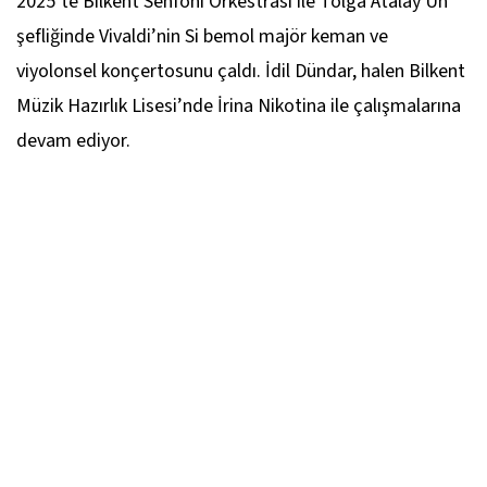
2025’te Bilkent Senfoni Orkestrası ile Tolga Atalay Ün
şefliğinde Vivaldi’nin Si bemol majör keman ve
viyolonsel konçertosunu çaldı. İdil Dündar, halen Bilkent
Müzik Hazırlık Lisesi’nde İrina Nikotina ile çalışmalarına
devam ediyor.