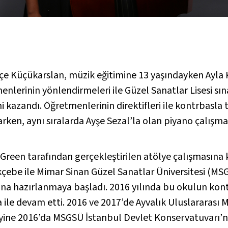
çe Küçükarslan, müzik eğitimine 13 yaşındayken Ayla 
enlerinin yönlendirmeleri ile Güzel Sanatlar Lisesi sın
 kazandı. Öğretmenlerinin direktifleri ile kontrbasla t
larken, aynı sıralarda Ayşe Sezal’la olan piyano çalışm
een tarafından gerçekleştirilen atölye çalışmasına k
çebe ile Mimar Sinan Güzel Sanatlar Üniversitesi (MS
arına hazırlanmaya başladı. 2016 yılında bu okulun k
ile devam etti. 2016 ve 2017’de Ayvalık Uluslararası 
ve yine 2016’da MSGSÜ İstanbul Devlet Konservatuvarı