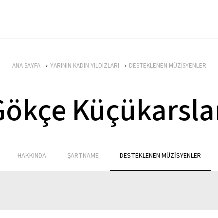
ANA SAYFA
YARININ KADIN YILDIZLARI
DESTEKLENEN MÜZİSYENLER
Gökçe Küçükarsla
HAKKINDA
ŞARTNAME
DESTEKLENEN MÜZİSYENLER