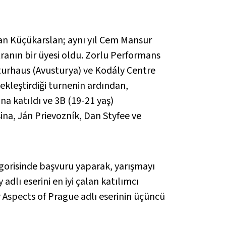
lan Küçükarslan; aynı yıl Cem Mansur
ranın bir üyesi oldu. Zorlu Performans
lturhaus (Avusturya) ve Kodály Centre
ekleştirdiği turnenin ardından,
na katıldı ve 3B (19-21 yaş)
na, Ján Prievozník, Dan Styfee ve
gorisinde başvuru yaparak, yarışmayı
adlı eserini en iyi çalan katılımcı
r Aspects of Prague adlı eserinin üçüncü