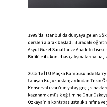
1999’da İstanbul’da dünyaya gelen Gök
dersleri alarak başladı. Buradaki öğretm
Akyol Güzel Sanatlar ve Anadolu Lisesi’ni
Birlik’le ilk kontrbas çalışmalarına baş
2015’te İTÜ Maçka Kampüsü’nde Barry Gr
tanışan Küçükarslan; ardından Tekin Ök
Konservatuvarı’nın yatay geçiş sınavl
kazanarak müzik eğitimine Onur Özkaya 
Özkaya’nın kontrbas ustalık sınıfına 