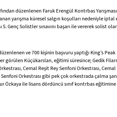
afından düzenlenen Faruk Erengül Kontrbas Yarışması’
nan yarışma küresel salgın koşulları nedeniyle iptal e
 5. Genç Solistler sınavını başarı ile vererek solist ol
 düzenlenen ve 700 kişinin başvuru yaptığı King’s Peak
ğer görülen Küçükarslan, eğitimi süresince; Gedik Fila
 Orkestrası, Cemal Reşit Rey Senfoni Orkestrası, Cemal
i Senfoni Orkestrası gibi pek çok orkestrada çalma ş
r Özkaya ile lisans dördüncü sınıf kontrbas eğitimine