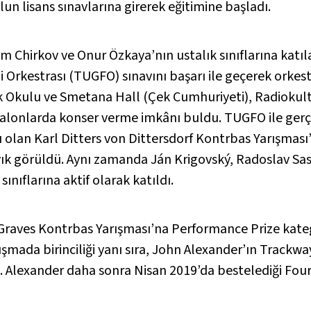
ulun lisans sınavlarına girerek eğitimine başladı.
 Chirkov ve Onur Özkaya’nın ustalık sınıflarına katı
 Orkestrası (TUGFO) sınavını başarı ile geçerek orkest
ilik Okulu ve Smetana Hall (Çek Cumhuriyeti), Radioku
i salonlarda konser verme imkânı buldu. TUGFO ile gerç
 olan Karl Ditters von Dittersdorf Kontrbas Yarışması’
k görüldü. Aynı zamanda Ján Krigovský, Radoslav Sasi
sınıflarına aktif olarak katıldı.
Graves Kontrbas Yarışması’na Performance Prize kate
mada birinciliği yanı sıra, John Alexander’ın Trackway 
(J. Alexander daha sonra Nisan 2019’da bestelediği Fou