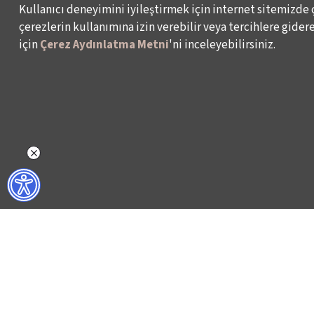
Kullanıcı deneyimini iyileştirmek için internet sitemizde 
çerezlerin kullanımına izin verebilir veya tercihlere giderek
için
Çerez Aydınlatma Metni
'ni inceleyebilirsiniz.
NELER YAPIYORUZ?
BİZ KİMİZ?
İSTANBUL FİLM FESTİVALİ
HAKKIMIZDA
İSTANBUL MÜZİK FESTİVALİ
FAALİYET RAPORL
İSTANBUL CAZ FESTİVALİ
İKSV’DE ÇALIŞMA
İSTANBUL BİENALİ
BASIN
İSTANBUL TİYATRO FESTİVALİ
ARŞİV