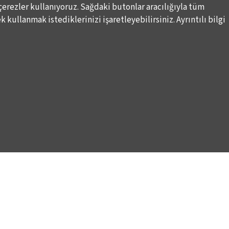
çerezler kullanıyoruz. Sağdaki butonlar aracılığıyla tüm
 kullanmak istediklerinizi işaretleyebilirsiniz. Ayrıntılı bilgi
DESTEKLERİNİZİ BEKLİYORUZ
LALE KART ÜYELİK PROGRAMI
ARI
SPONSORLUK PROGRAMI
K
BAĞIŞ OLANAKLARI
KURUMSAL SATIŞ
BİENALE KİŞİSEL DESTEK