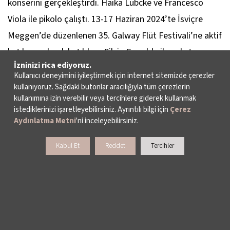
konserini gerçekleştirdi. Haika Lübcke ve Francesco
Viola ile pikolo çalıştı. 13-17 Haziran 2024’te İsviçre
Meggen’de düzenlenen 35. Galway Flüt Festivali’ne aktif
katılımcı olarak katıldı ve Silvia Careddu ile çalıştı.
İzninizi rica ediyoruz.
2022’den beri İstanbul Flüt Topluluğu ile konserler veren
Kullanıcı deneyimini iyileştirmek için internet sitemizde çerezler
Beste Yalı, eğitimine lisans 4. sınıf öğrencisi olarak Prof.
kullanıyoruz. Sağdaki butonlar aracılığıyla tüm çerezlerin
kullanımına izin verebilir veya tercihlere giderek kullanmak
Ayla Uludere’nin sınıfında devam ediyor.
istediklerinizi işaretleyebilirsiniz. Ayrıntılı bilgi için
Çerez
Aydınlatma Metni
'ni inceleyebilirsiniz.
Kabul Et
Reddet
Tercihler