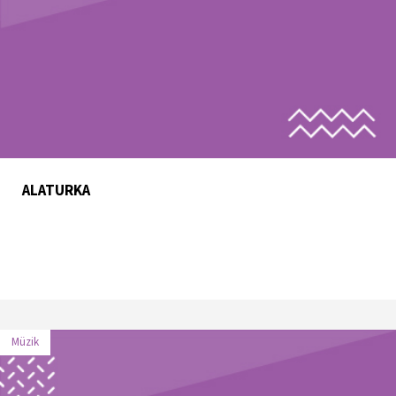
ALATURKA
Müzik