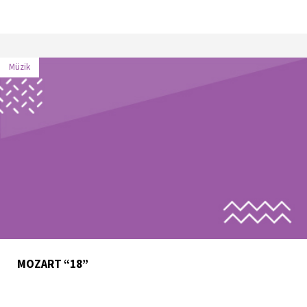
Müzik
MOZART “18”