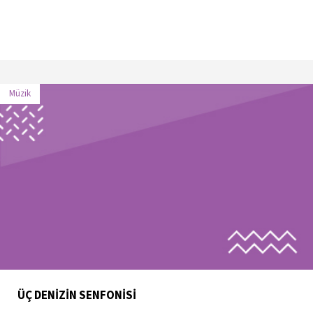
Müzik
ÜÇ DENİZİN SENFONİSİ