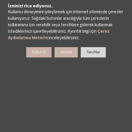
İzninizi rica ediyoruz.
FREIBURG BAROK ORKESTRASI
Kullanıcı deneyimini iyileştirmek için internet sitemizde çerezler
kullanıyoruz. Sağdaki butonlar aracılığıyla tüm çerezlerin
kullanımına izin verebilir veya tercihlere giderek kullanmak
istediklerinizi işaretleyebilirsiniz. Ayrıntılı bilgi için
Çerez
Aydınlatma Metni
'ni inceleyebilirsiniz.
Kabul Et
Reddet
Tercihler
Müzik