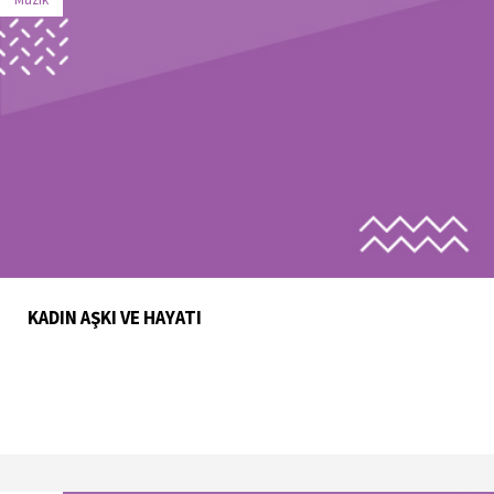
Müzik
KADIN AŞKI VE HAYATI