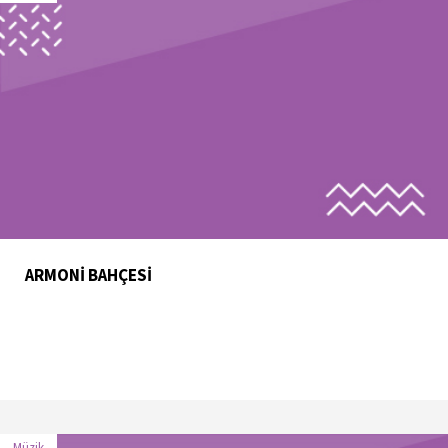
ARMONİ BAHÇESİ