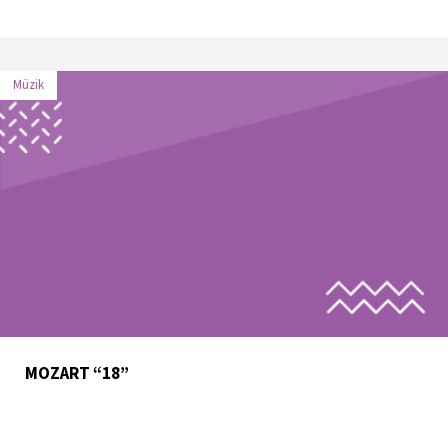
Müzik
MOZART “18”