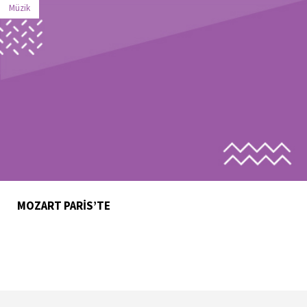
Müzik
MOZART PARİS’TE