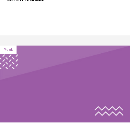
Müzik