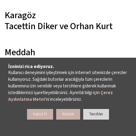
Karagöz
Tacettin Diker ve Orhan Kurt
Meddah
Erol Günaydın
İzninizi rica ediyoruz.
Kullanıcı deneyimini iyileştirmek için internet sitemizde çerezler
kullanıyoruz. Sağdaki butonlar aracılığıyla tüm çerezlerin
kullanımına izin verebilir veya tercihlere giderek kullanmak
Prospect Theatre Company
istediklerinizi işaretleyebilirsiniz. Ayrıntılı bilgi için
Çerez
Hamlet (Shakespeare)
Aydınlatma Metni
'ni inceleyebilirsiniz.
Savaş Müziği (Homeros)
Kabul Et
Reddet
Tercihler