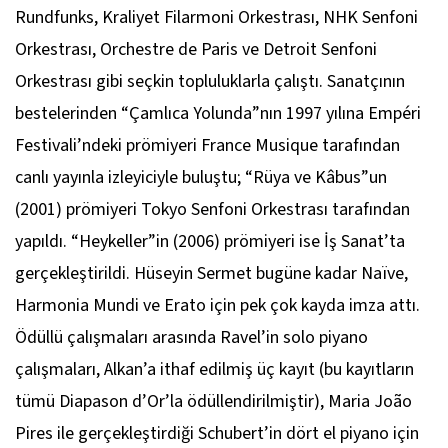
Rundfunks, Kraliyet Filarmoni Orkestrası, NHK Senfoni
Orkestrası, Orchestre de Paris ve Detroit Senfoni
Orkestrası gibi seçkin topluluklarla çalıştı. Sanatçının
bestelerinden “Çamlıca Yolunda”nın 1997 yılına Empéri
Festivali’ndeki prömiyeri France Musique tarafından
canlı yayınla izleyiciyle buluştu; “Rüya ve Kâbus”un
(2001) prömiyeri Tokyo Senfoni Orkestrası tarafından
yapıldı. “Heykeller”in (2006) prömiyeri ise İş Sanat’ta
gerçekleştirildi. Hüseyin Sermet bugüne kadar Naïve,
Harmonia Mundi ve Erato için pek çok kayda imza attı.
Ödüllü çalışmaları arasında Ravel’in solo piyano
çalışmaları, Alkan’a ithaf edilmiş üç kayıt (bu kayıtların
tümü Diapason d’Or’la ödüllendirilmiştir), Maria João
Pires ile gerçekleştirdiği Schubert’in dört el piyano için