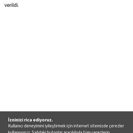
verildi.
İzninizi rica ediyoruz.
Kullanıcı deneyimini iyileştirmek için internet sitemizde çerezler
kullanıyoruz. Sağdaki butonlar aracılığıyla tüm çerezlerin